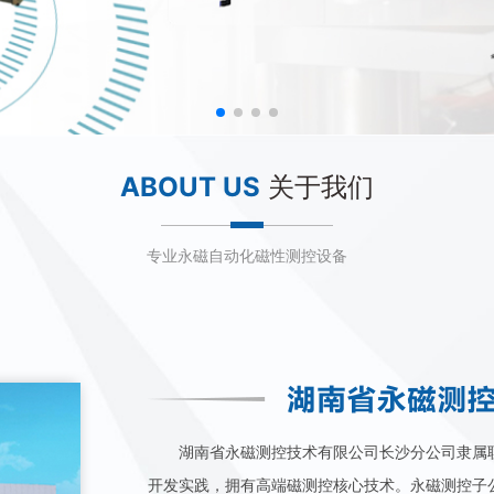
ABOUT US
关于我们
专业永磁自动化磁性测控设备
湖南省永磁测控技术有限公司长沙分公司隶属联
开发实践，拥有高端磁测控核心技术。永磁测控子