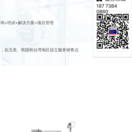
187 7384
0860
询+培训+解决方案+项目管理
局，在北美、韩国和台湾地区设立服务销售点