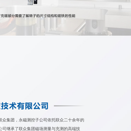
众集团，永磁测控子公司依托联众二十余年的
公司继承了联众集团磁场测量与充测的高端技