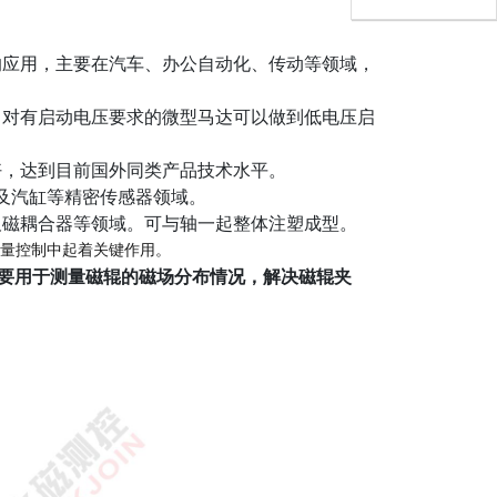
的应用，主要在汽车、办公自动化、传动等领域，
，对有启动电压要求的微型马达可以做到低电压启
好，达到目前国外同类产品技术水平。
及汽缸等精密传感器领域。
及
磁耦合器
等领域。可与轴一起整体注塑成型。
量控制中起着关键作用。
其主要用于测量磁辊的磁场分布情况，解决磁辊夹