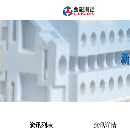
资讯列表
资讯详情