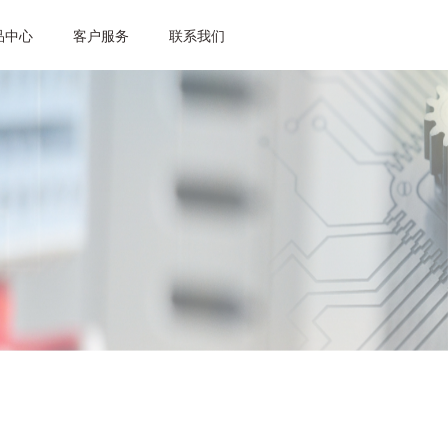
品中心
客户服务
联系我们