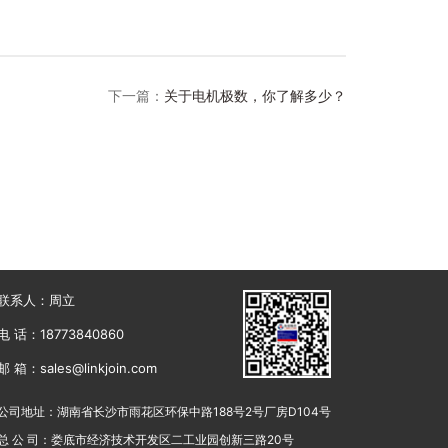
下一篇：
关于电机极数，你了解多少？
联系人：周立
电 话：18773840860
邮 箱：sales@linkjoin.com
公司地址：湖南省长沙市雨花区环保中路188号2号厂房D104号
总 公 司：娄底市经济技术开发区二工业园创新三路20号