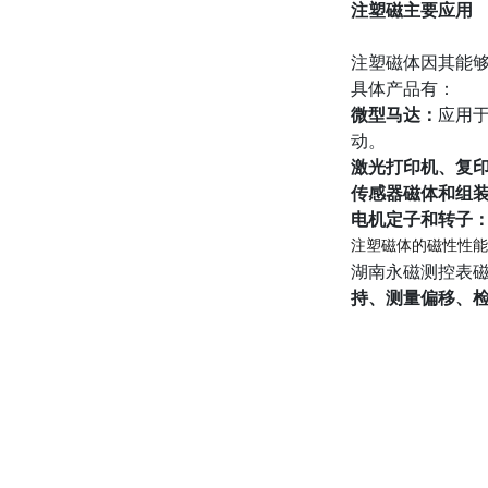
注塑磁主要应用
注塑磁体因其能
具体产品有：
微型马达
：
应用
动。
激光打印机、复
传感器磁体和组
电机定子和转子
注塑磁体的磁性性能
湖南永磁测控表磁
持、
测量偏移
、