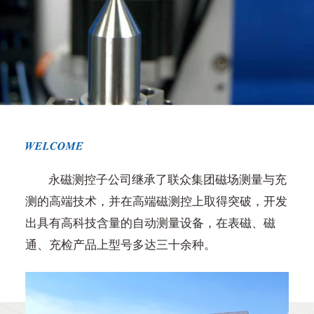
永磁测控子公司继承了联众集团磁场测量与充
测的高端技术，并在高端磁测控上取得突破，开发
出具有高科技含量的自动测量设备，在表磁、磁
通、充检产品上型号多达三十余种。