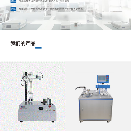
团队
专业的服务团队:咨询+培训+解决方案+项目管理
网络
集团公司在全球布局,在北美、韩国和台湾地区设立服务销售点
我们的产品